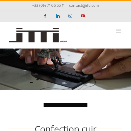
Passer
+33 (0)4 71 66 55 11
|
contact@jtti.com
au
contenu
Facebook
LinkedIn
Instagram
YouTube
Chargement...
Confection cuir