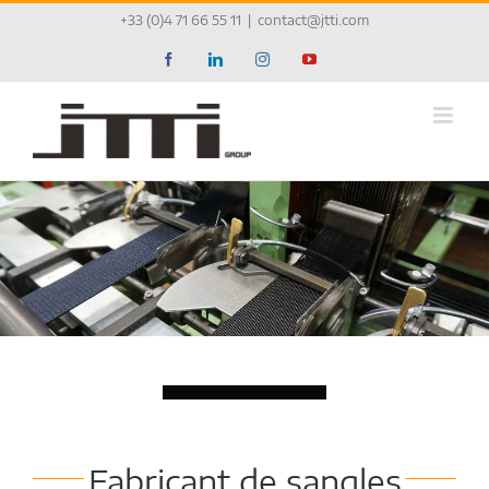
Passer
+33 (0)4 71 66 55 11
|
contact@jtti.com
au
contenu
Facebook
LinkedIn
Instagram
YouTube
Chargement...
Fabricant de sangles