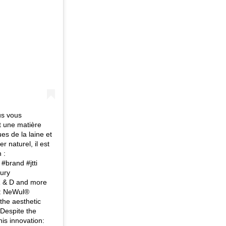
us vous
t une matière
s de la laine et
 naturel, il est
 :
#brand #jtti
xury
f R & D and more
n: NeWul®
the aesthetic
 Despite the
his innovation: