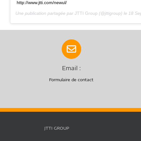
http://www.jtti.com/newul/
Une publication partagée par
JTTI Group
(@jttigroup) le
18 Sept
Email :
Formulaire de contact
JTTI GROUP