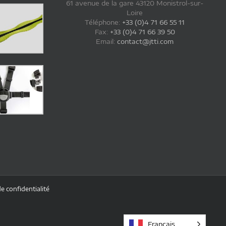
61 avenue de la gare 43120 Monistrol-sur-
Loire
Téléphone:
+33 (0)4 71 66 55 11
Fax:
+33 (0)4 71 66 39 50
Email:
contact@jtti.com
de confidentialité
Français