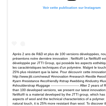
Voir cette publication sur Instagram
Après 2 ans de R&D et plus de 100 versions développées, no
présentons notre dernière innovation : NeWul® Le NeWul® es
développée par JTTI Group, qui possède les aspects esthétique
les caractéristiques techniques d'un polymère. Malgré le toucher
25% plus résistant que la laine. Pour découvrir cette innovation
http://www.jtti.com/newul/ #innovation #research #textile #wool 
#yarn #resistance #ecofriendly #strap #webbing #industry #lu
#shoulderstrap #luggage ------------------------ After 2 years o
than 100 developed versions, we present our latest innovatio
NeWul® is a material developed by the JTTI group, which has 
aspects of wool and the technical characteristics of a polymer.
natural touch, it is 25% more resistant than wool. To discover t