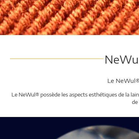
NeWul®
Le NeWul® 
Le NeWul® possède les aspects esthétiques de la laine,
de