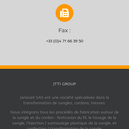
Fax :
+33 (0)4 71 66 39 50
JTTI GROUP
Janisset SAS est une société spécialisée dans la
transformation de sangles, cordons, tresses.
Nous intégrons tous les procédés de fabrication autour de
la sangle et du cordon : l’extrusion du fil, le tissage de la
sangle, l’injection / surmoulage plastique de la sangle, et
confection / transformation de la sangle.