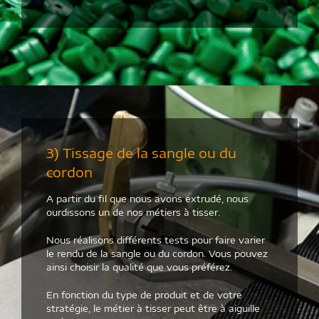
3) Tissage de la sangle ou du
cordon
A partir du fil que nous avons extrudé, nous
ourdissons un de nos métiers à tisser.
Nous réalisons différents tests pour faire varier
le rendu de la sangle ou du cordon. Vous pouvez
ainsi choisir la qualité que vous préférez.
En fonction du type de produit et de votre
stratégie, le métier à tisser peut être à aiguille