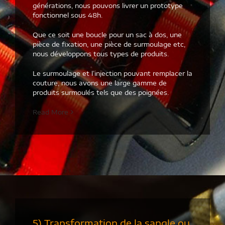
générations, nous pouvons livrer un prototype
fonctionnel sous 48h.
Que ce soit une boucle pour un sac à dos, une
pièce de fixation, une pièce de surmoulage etc,
nous développons tous types de produits.
Le surmoulage et l’injection pouvant remplacer la
couture, nous avons une large gamme de
produits surmoulés tels que des poignées.
Read More
5) Transformation de la sangle ou