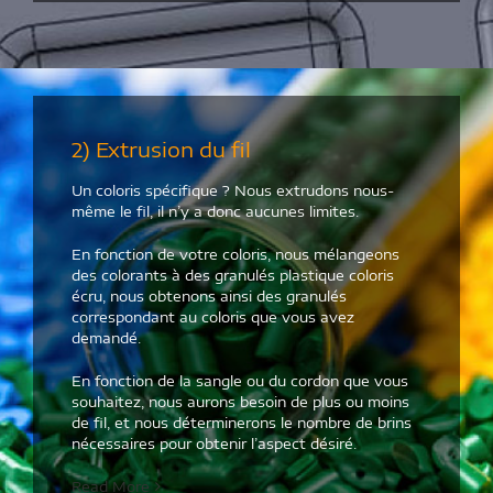
2) Extrusion du fil
Un coloris spécifique ? Nous extrudons nous-
même le fil, il n’y a donc aucunes limites.
En fonction de votre coloris, nous mélangeons
des colorants à des granulés plastique coloris
écru, nous obtenons ainsi des granulés
correspondant au coloris que vous avez
demandé.
En fonction de la sangle ou du cordon que vous
souhaitez, nous aurons besoin de plus ou moins
de fil, et nous déterminerons le nombre de brins
nécessaires pour obtenir l’aspect désiré.
Read More