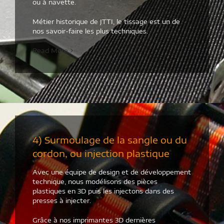
ou à navette.
Métier historique de JTTI, le tissage est un de
nos savoir-faire les plus techniques.
Read More
4) Surmoulage de la sangle ou du
cordon, ou injection plastique
Avec une équipe de design et de développement
technique, nous modélisons des pièces
plastiques en 3D puis les injectons dans des
presses à injecter.
Grâce à nos imprimantes 3D dernières