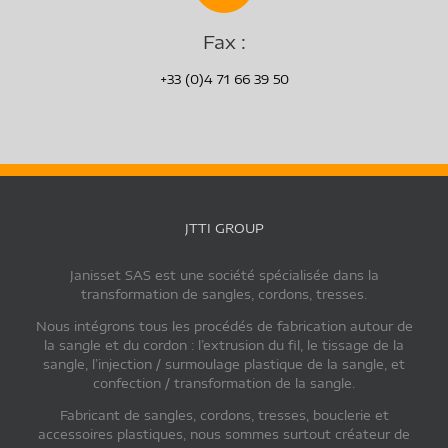
Fax :
+33 (0)4 71 66 39 50
JTTI GROUP
Janisset SAS est une société spécialisée dans la
transformation de sangles, cordons, tresses.
Nous intégrons tous les procédés de fabrication autour de
la sangle et du cordon : l’extrusion du fil, le tissage de la
sangle, l’injection / surmoulage plastique de la sangle, et
confection / transformation de la sangle.
Fabricant de sangles, cordons, tresses, bouclerie et
accessoires plastiques, nous sommes surtout créateur de