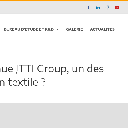
Facebook
LinkedIn
Instagram
YouT
BUREAU D'ETUDE ET R&D
GALERIE
ACTUALITES
ue JTTI Group, un des
 textile ?