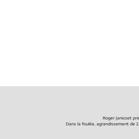
Roger Janisset pren
Dans la foulée, agrandissement de 2