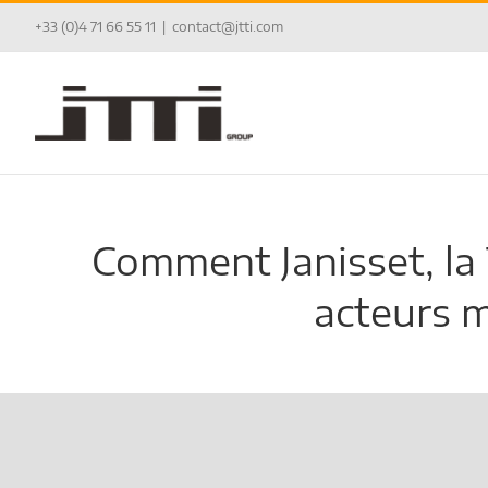
Passer
+33 (0)4 71 66 55 11
|
contact@jtti.com
au
contenu
Comment Janisset, la
acteurs m