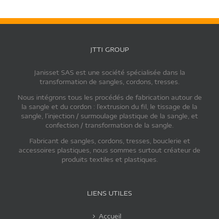
JTTI GROUP
Janisset SAS est une société spécialisée dans la
transformation de sangles, cordons, tresses.
Nous intégrons tous les procédés de fabrication autour de
la sangle et du cordon : l’extrusion du fil, le tissage de la
sangle, l’injection / surmoulage plastique de la sangle, et
confection / transformation de la sangle.
Fabricant de sangles, cordons, tresses, bouclerie et
accessoires plastiques, nous sommes surtout créateur de
produits textiles et plastiques.
LIENS UTILES
Accueil