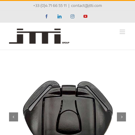
Passer
+33 (0)4 71 66 55 11
|
contact@jtti.com
au
contenu
Facebook
LinkedIn
Instagram
YouTube

