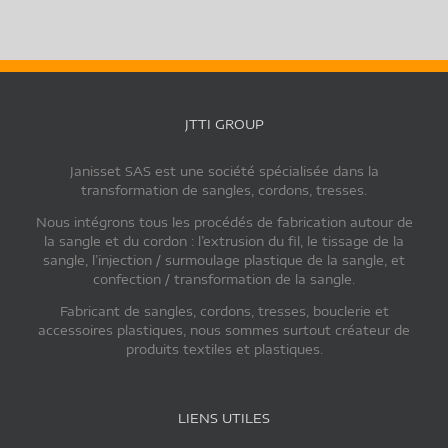
JTTI GROUP
Janisset SAS est une société spécialisée dans la
transformation de sangles, cordons, tresses.
Nous intégrons tous les procédés de fabrication autour de
la sangle et du cordon : l’extrusion du fil, le tissage de la
sangle, l’injection / surmoulage plastique de la sangle, et
confection / transformation de la sangle.
Fabricant de sangles, cordons, tresses, bouclerie et
accessoires plastiques, nous sommes surtout créateur de
produits textiles et plastiques.
LIENS UTILES