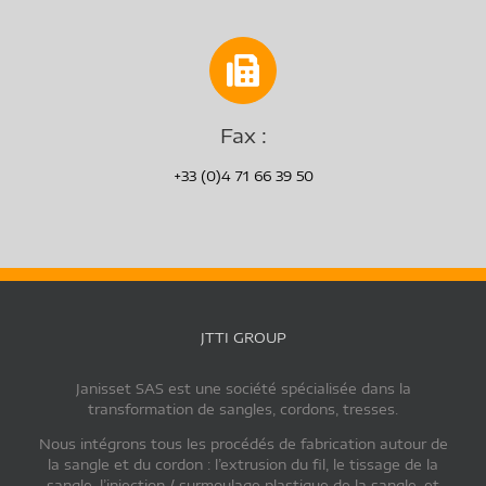
Fax :
+33 (0)4 71 66 39 50
JTTI GROUP
Janisset SAS est une société spécialisée dans la
transformation de sangles, cordons, tresses.
Nous intégrons tous les procédés de fabrication autour de
la sangle et du cordon : l’extrusion du fil, le tissage de la
sangle, l’injection / surmoulage plastique de la sangle, et