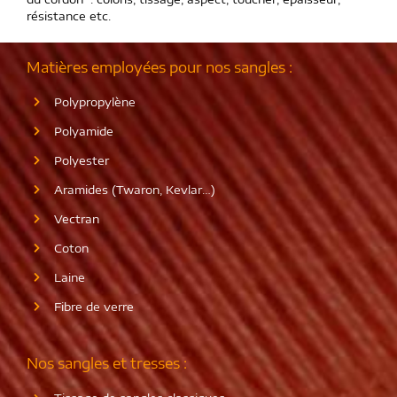
résistance etc.
Matières employées pour nos sangles :
Polypropylène
Polyamide
Polyester
Aramides (Twaron, Kevlar…)
Vectran
Coton
Laine
Fibre de verre
Nos sangles et tresses :