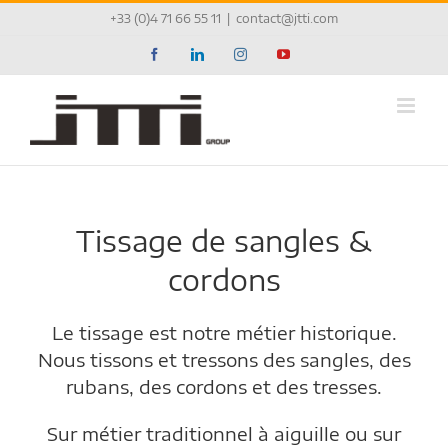
Passer
+33 (0)4 71 66 55 11
|
contact@jtti.com
au
contenu
Facebook
LinkedIn
Instagram
YouTube
Tissage de sangles &
cordons
Le tissage est notre métier historique.
Nous tissons et tressons des sangles, des
rubans, des cordons et des tresses.
Sur métier traditionnel à aiguille ou sur