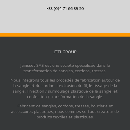
+33 (0)4 71 66 39 50
JTTI GROUP
Janisset SAS est une société spécialisée dans la
transformation de sangles, cordons, tresses.
Nous intégrons tous les procédés de fabrication autour de
la sangle et du cordon : l’extrusion du fil, le tissage de la
sangle, l’injection / surmoulage plastique de la sangle, et
confection / transformation de la sangle.
Fabricant de sangles, cordons, tresses, bouclerie et
accessoires plastiques, nous sommes surtout créateur de
produits textiles et plastiques.