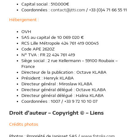
Capital social : 510.000€
Coordonnées :
contact@jtti.com
/ +33 (0)4 71 66 55 11
Hébergement :
OVH
SAS au capital de 10 069 020 €
RCS Lille Métropole 424 761 419 00045
Code APE 2620Z
N° TVA : FR 22 424 761 419
Siège social : 2 rue Kellermann – 59100 Roubaix –
France
Directeur de la publication : Octave KLABA
Président : Henryk KLABA
Directeur général : Miroslaw KLABA
Directeur général délégué : Octave KLABA
Directeur général délégué : Halina KLABA
Coordonnées : 1007 /
+33 9 72 10 10 07
Droit d’auteur – Copyright © – Liens
Crédits photos
Photos : Propriété de Janisset SAS /
www.fotolia.com