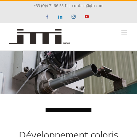
Passer
+33 (0)4 71 66 55 11
|
contact@jtti.com
au
contenu
Facebook
LinkedIn
Instagram
YouTube
Chargement...
Développement coloris