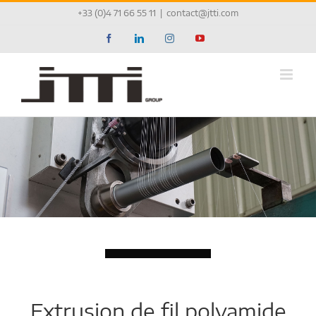
Passer
+33 (0)4 71 66 55 11
|
contact@jtti.com
au
contenu
Facebook
LinkedIn
Instagram
YouTube
Chargement...
Extrusion de fil polyamide