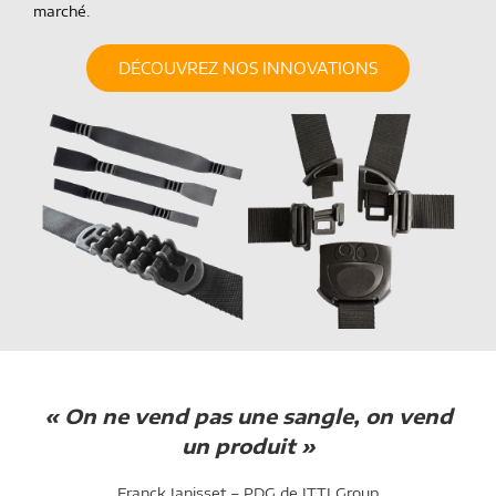
marché.
DÉCOUVREZ NOS INNOVATIONS
« On ne vend pas une sangle, on vend
un produit »
Franck Janisset – PDG de JTTI Group