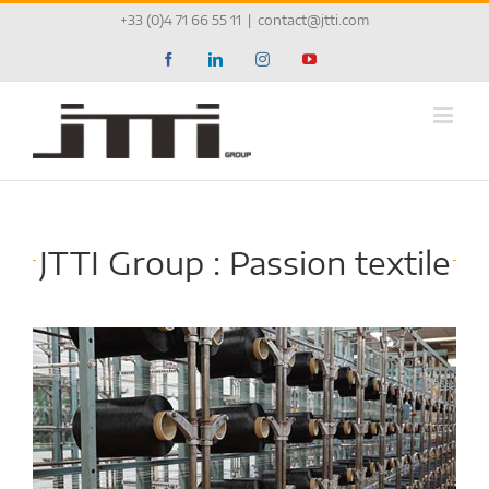
Passer
+33 (0)4 71 66 55 11
|
contact@jtti.com
au
contenu
Facebook
LinkedIn
Instagram
YouTube
JTTI Group : Passion textile