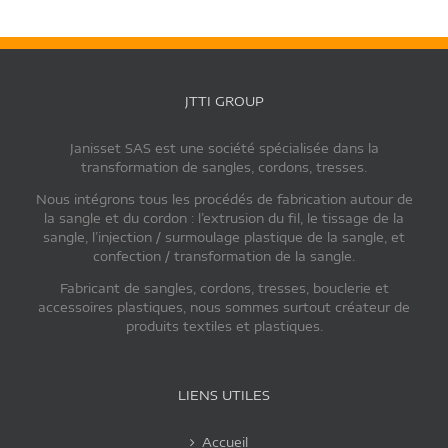
JTTI GROUP
Janisset SAS est une société spécialisée dans la
transformation de sangles, cordons, tresses.
Nous intégrons tous les procédés de fabrication autour de
la sangle et du cordon : l’extrusion du fil, le tissage de la
sangle, l’injection / surmoulage plastique de la sangle, et
confection / transformation de la sangle.
Fabricant de sangles, cordons, tresses, bouclerie et
accessoires plastiques, nous sommes surtout créateur de
produits textiles et plastiques.
LIENS UTILES
Accueil