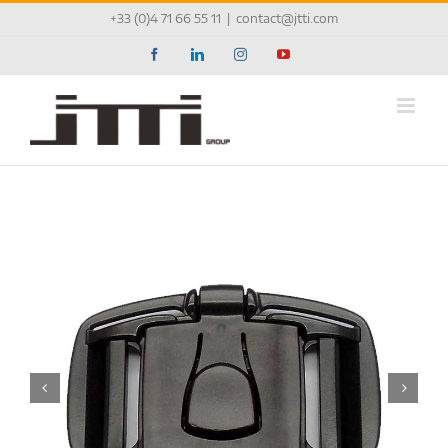
Passer
+33 (0)4 71 66 55 11
|
contact@jtti.com
au
contenu
Facebook
LinkedIn
Instagram
YouTube

