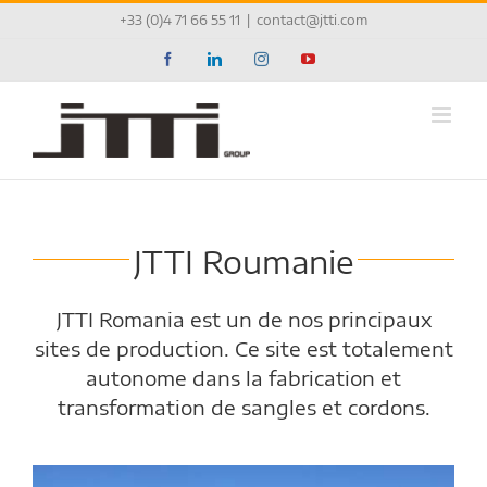
Passer
+33 (0)4 71 66 55 11
|
contact@jtti.com
au
contenu
Facebook
LinkedIn
Instagram
YouTube
JTTI Roumanie
JTTI Romania est un de nos principaux
sites de production. Ce site est totalement
autonome dans la fabrication et
transformation de sangles et cordons.