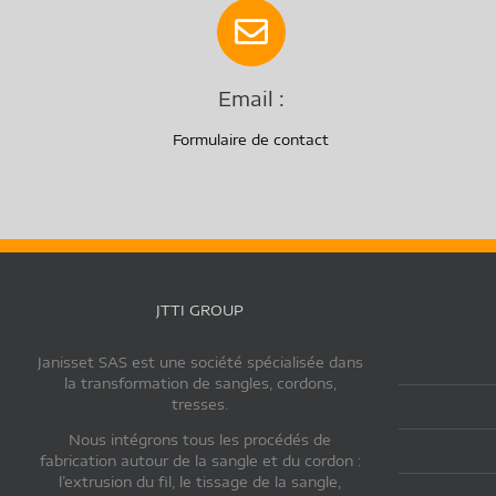
Email :
Formulaire de contact
JTTI GROUP
Janisset SAS est une société spécialisée dans
la transformation de sangles, cordons,
tresses.
Nous intégrons tous les procédés de
fabrication autour de la sangle et du cordon :
l’extrusion du fil, le tissage de la sangle,