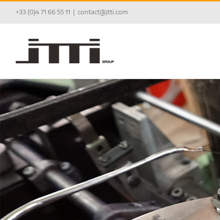
Passer
+33 (0)4 71 66 55 11
|
contact@jtti.com
au
contenu