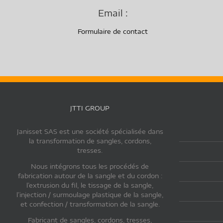
Email :
Formulaire de contact
JTTI GROUP
Janisset SAS est une société spécialisée dans
la transformation de sangles, cordons,
tresses.
Nous intégrons tous les procédés de
fabrication autour de la sangle et du cordon :
l’extrusion du fil, le tissage de la sangle,
l’injection / surmoulage plastique de la sangle,
et confection / transformation de la sangle.
Fabricant de sangles, cordons, tresses,