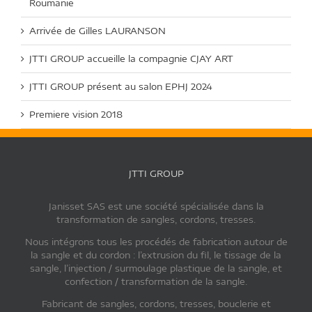
Roumanie
Arrivée de Gilles LAURANSON
JTTI GROUP accueille la compagnie CJAY ART
JTTI GROUP présent au salon EPHJ 2024
Premiere vision 2018
JTTI GROUP
Janisset SAS est une société spécialisée dans la
transformation de sangles, cordons, tresses.
Nous intégrons tous les procédés de fabrication autour de
la sangle et du cordon : l’extrusion du fil, le tissage de la
sangle, l’injection / surmoulage plastique de la sangle, et
confection / transformation de la sangle.
Fabricant de sangles, cordons, tresses, bouclerie et