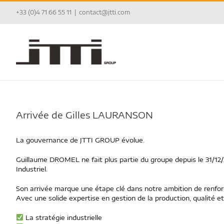
Passer
+33 (0)4 71 66 55 11
|
contact@jtti.com
au
contenu
Arrivée de Gilles LAURANSON
La gouvernance de JTTI GROUP évolue.
Guillaume DROMEL ne fait plus partie du groupe depuis le 31/12
Industriel.
Son arrivée marque une étape clé dans notre ambition de renforc
Avec une solide expertise en gestion de la production, qualité et
La stratégie industrielle