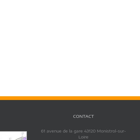
CONTACT
61 avenue de la gare 43120 Monistrol-sur-
Loire