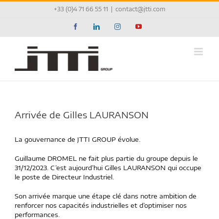
Passer
+33 (0)4 71 66 55 11
|
contact@jtti.com
au
contenu
Facebook
LinkedIn
Instagram
YouTube
Arrivée de Gilles LAURANSON
La gouvernance de JTTI GROUP évolue.
Guillaume DROMEL ne fait plus partie du groupe depuis le
31/12/2023. C’est aujourd’hui Gilles LAURANSON qui occupe
le poste de Directeur Industriel.
Son arrivée marque une étape clé dans notre ambition de
renforcer nos capacités industrielles et d’optimiser nos
performances.