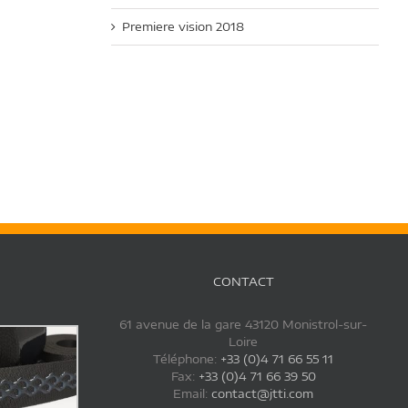
Premiere vision 2018
CONTACT
61 avenue de la gare 43120 Monistrol-sur-
Loire
Téléphone:
+33 (0)4 71 66 55 11
Fax:
+33 (0)4 71 66 39 50
Email:
contact@jtti.com