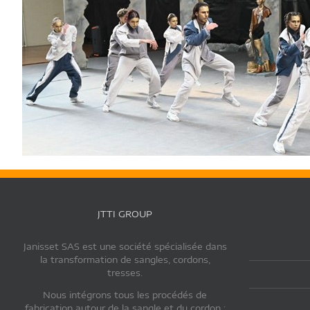
JTTI GROUP
Janisset SAS est une société spécialisée dans
la transformation de sangles, cordons,
tresses.
Nous intégrons tous les procédés de
fabrication autour de la sangle et du cordon :