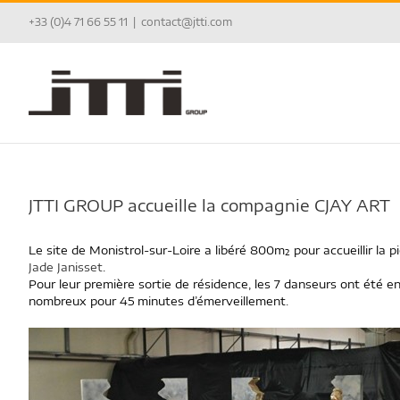
Passer
+33 (0)4 71 66 55 11
|
contact@jtti.com
au
contenu
JTTI GROUP accueille la compagnie CJAY ART
Le site de Monistrol-sur-Loire a libéré 800m² pour accueillir la
Jade Janisset
.
Pour leur première sortie de résidence, les 7 danseurs ont été en
nombreux pour 45 minutes d’émerveillement.